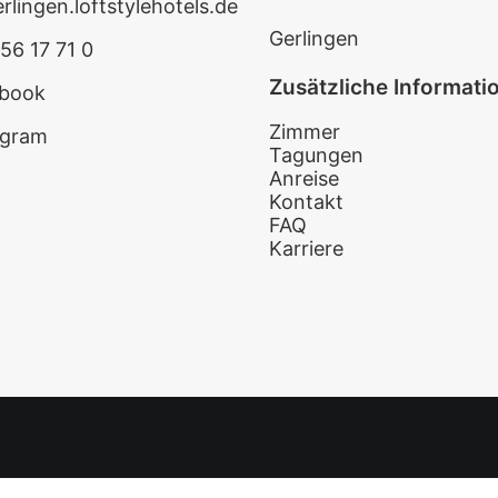
rlingen.loftstylehotels.de
Gerlingen
56 17 71 0
Zusätzliche Informati
book
Zimmer
agram
Tagungen
Anreise
Kontakt
FAQ
Karriere