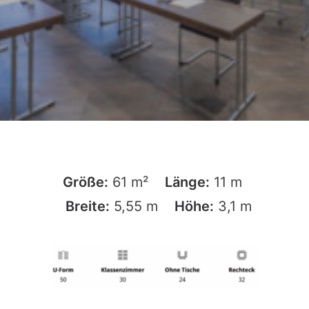
GERLINGEN
Größe:
61
m²
Länge:
11 m
Breite:
5,55 m
Höhe:
3,1 m