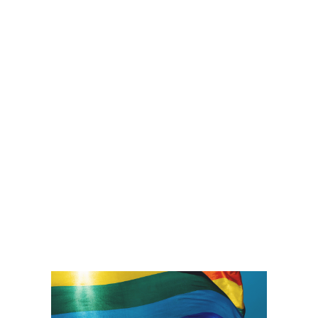
Wir bieten:
Respektvolle Ansprache
und
Berücksichtigung Ihrer
persönlichen Wünsche.
Einen
inklusiven Raum
, in dem
Sie und Ihre Begleitung sich
entfalten können.
Ein modernes, stilvolles
Ambiente, das inspiriert und
verbindet.